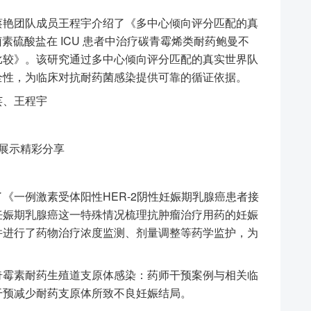
艳团队成员王程宇介绍了《多中心倾向评分匹配的真
素硫酸盐在 ICU 患者中治疗碳青霉烯类耐药鲍曼不
比较》。该研究通过多中心倾向评分匹配的真实世界队
全性，为临床对抗耐药菌感染提供可靠的循证依据。
、王程宇
例展示精彩分享
一例激素受体阳性HER-2阴性妊娠期乳腺癌患者接
妊娠期乳腺癌这一特殊情况梳理抗肿瘤治疗用药的妊娠
并进行了药物治疗浓度监测、剂量调整等药学监护，为
奇霉素耐药生殖道支原体感染：药师干预案例与相关临
干预减少耐药支原体所致不良妊娠结局。